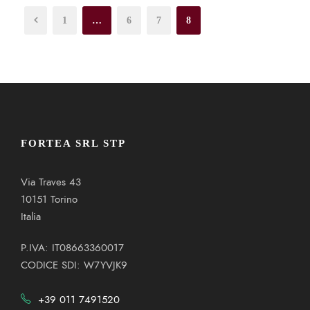
1
…
6
7
8
FORTEA SRL STP
Via Traves 43
10151 Torino
Italia
P.IVA: IT08663360017
CODICE SDI: W7YVJK9
+39 011 7491520