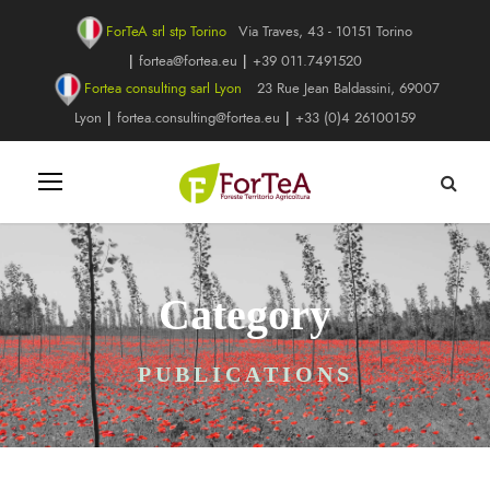
ForTeA srl stp Torino
Via Traves, 43 - 10151 Torino
|
fortea@fortea.eu
|
+39 011.7491520
Fortea consulting sarl Lyon
23 Rue Jean Baldassini, 69007
Lyon
|
fortea.consulting@fortea.eu
|
+33 (0)4 26100159
Category
PUBLICATIONS