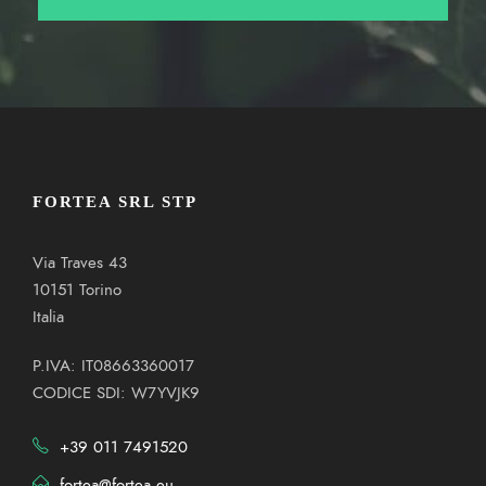
FORTEA SRL STP
Via Traves 43
10151 Torino
Italia
P.IVA: IT08663360017
CODICE SDI: W7YVJK9
+39 011 7491520
fortea@fortea.eu