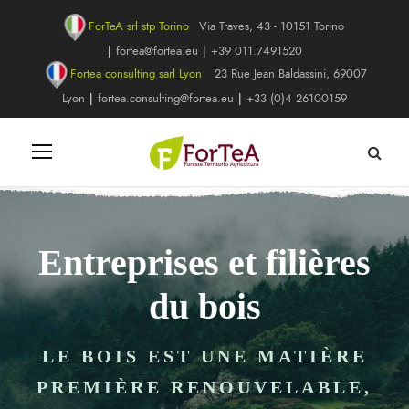
ForTeA srl stp Torino
Via Traves, 43 - 10151 Torino
|
fortea@fortea.eu
|
+39 011.7491520
Fortea consulting sarl Lyon
23 Rue Jean Baldassini, 69007
Lyon
|
fortea.consulting@fortea.eu
|
+33 (0)4 26100159
Entreprises et filières
du bois
LE BOIS EST UNE MATIÈRE
PREMIÈRE RENOUVELABLE,