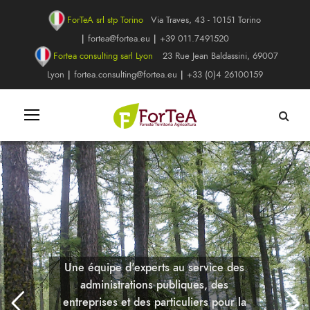
ForTeA srl stp Torino
Via Traves, 43 - 10151 Torino
|
fortea@fortea.eu
|
+39 011.7491520
Fortea consulting sarl Lyon
23 Rue Jean Baldassini, 69007
Lyon
|
fortea.consulting@fortea.eu
|
+33 (0)4 26100159
Une équipe d'experts au service des
administrations publiques, des
entreprises et des particuliers pour la