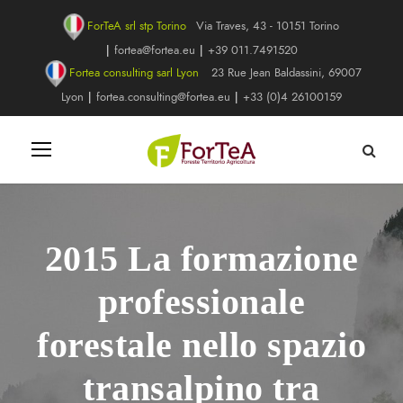
ForTeA srl stp Torino
Via Traves, 43 - 10151 Torino
|
fortea@fortea.eu
|
+39 011.7491520
Fortea consulting sarl Lyon
23 Rue Jean Baldassini, 69007
Lyon
|
fortea.consulting@fortea.eu
|
+33 (0)4 26100159
2015 La formazione
professionale
forestale nello spazio
transalpino tra