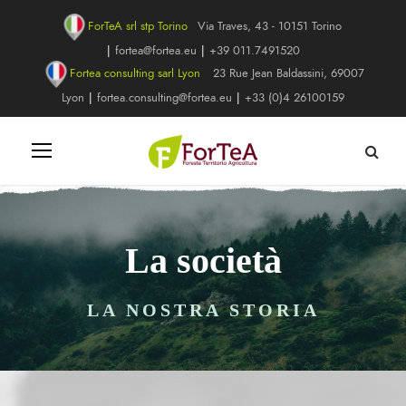
ForTeA srl stp Torino
Via Traves, 43 - 10151 Torino
|
fortea@fortea.eu
|
+39 011.7491520
Fortea consulting sarl Lyon
23 Rue Jean Baldassini, 69007
Lyon
|
fortea.consulting@fortea.eu
|
+33 (0)4 26100159
La società
LA NOSTRA STORIA