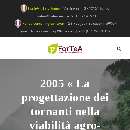
ForTeA srl stp Torino
Via Traves, 43 - 10151 Torino
|
fortea@fortea.eu
|
+39 011.7491520
Fortea consulting sarl Lyon
23 Rue Jean Baldassini, 69007
Lyon
|
fortea.consulting@fortea.eu
|
+33 (0)4 26100159
2005 « La
progettazione dei
tornanti nella
viabilità agro-