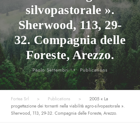
silvopastorale ».
Sherwood, 113, 29-
32. Compagnia delle
Foreste, Arezzo.
Paolo Settembri
•
Publications
Fortea Srl
>
Publications
>
2005 « La
progettazione dei tornanti nella viabilità agro-silvopastorale ».
Sherwood, 113, 29-32. Compagnia delle Foreste, Arezzo.