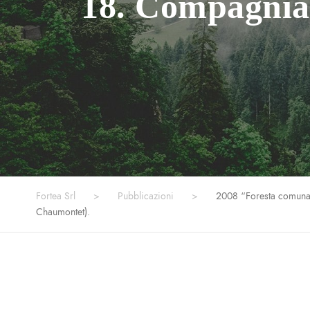
18. Compagnia 
Fortea Srl
>
Pubblicazioni
>
2008 “Foresta comunal
Chaumontet).