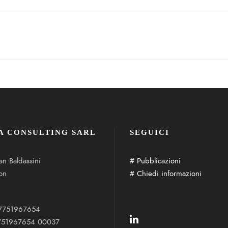
A CONSULTING SARL
SEGUICI
an Baldassini
# Pubblicazioni
on
# Chiedi informazioni
7751967654
: 751967654 00037