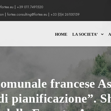
fortea.eu
|
+39 011.7491520
yon
|
fortea.consulting@fortea.eu
|
+33 (0)4 26100159
HOME
LA SOCIETA’
A
comunale francese As
di pianificazione”. S