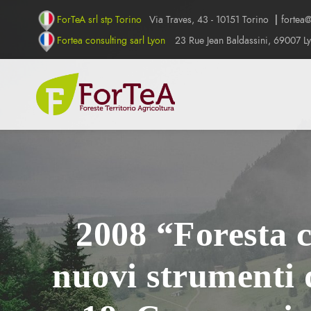
ForTeA srl stp Torino
Via Traves, 43 - 10151 Torino
|
fortea@
Fortea consulting sarl Lyon
23 Rue Jean Baldassini, 69007 L
2008 “Foresta 
nuovi strumenti 