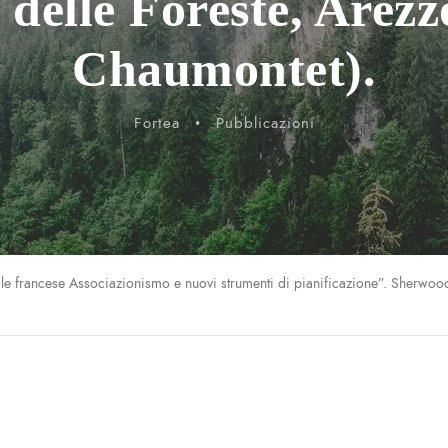
delle Foreste, Arezz
Chaumontet).
Fortea
•
Pubblicazioni
e francese Associazionismo e nuovi strumenti di pianificazione”. Sherwood