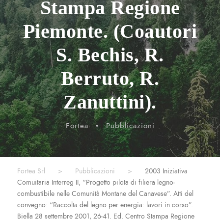
Stampa Regione
Piemonte. (Coautori
S. Bechis, R.
Berruto, R.
Zanuttini).
Fortea
•
Pubblicazioni
Fortea Srl
>
Pubblicazioni
>
2003 Iniziativa
Comuitaria Interreg II, “Progetto pilota di filiera legno-
combustibile nelle Comunità Montane del Canavese”. Atti del
convegno: “Raccolta del legno per energia: lavori in corso”.
Biella 28 settembre 2001, 26-41. Ed. Centro Stampa Regione