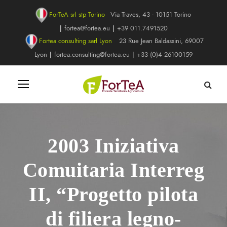
ForTeA srl stp Torino
Via Traves, 43 - 10151 Torino
|
fortea@fortea.eu
|
+39 011.7491520
Fortea consulting sarl Lyon
23 Rue Jean Baldassini, 69007
Lyon
|
fortea.consulting@fortea.eu
|
+33 (0)4 26100159
2003 Iniziativa
Comuitaria Interreg
II, “Progetto pilota
di filiera legno-