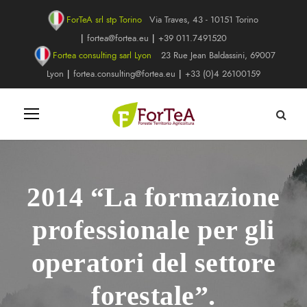
ForTeA srl stp Torino
Via Traves, 43 - 10151 Torino
|
fortea@fortea.eu
|
+39 011.7491520
Fortea consulting sarl Lyon
23 Rue Jean Baldassini, 69007
Lyon
|
fortea.consulting@fortea.eu
|
+33 (0)4 26100159
2014 “La formazione
professionale per gli
operatori del settore
forestale”.